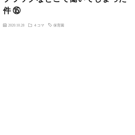
件 ⑮
2020.10.28
４コマ
保育園