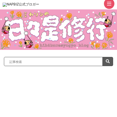
ト
ッ
プ