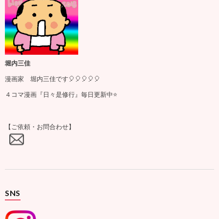
堀内三佳
漫画家 堀内三佳です🎈🎈🎈🎈🎈
４コマ漫画『日々是修行』毎日更新中⭐️
【ご依頼・お問合わせ】
SNS