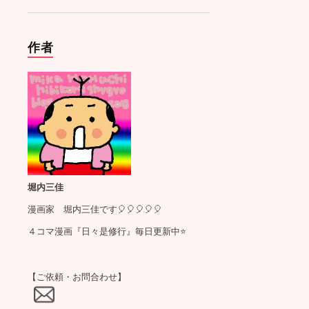
作者
堀内三佳
漫画家 堀内三佳です🎈🎈🎈🎈🎈
４コマ漫画『日々是修行』毎日更新中⭐️
【ご依頼・お問合わせ】