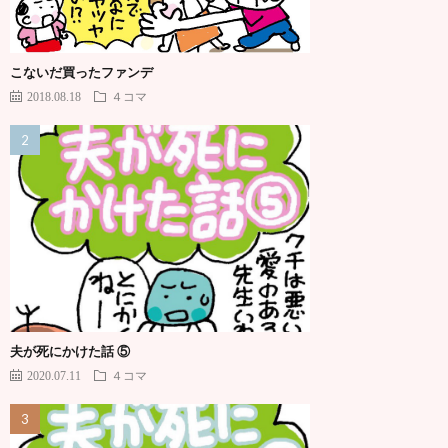
こないだ買ったファンデ
2018.08.18
４コマ
夫が死にかけた話 ⑤
2020.07.11
４コマ