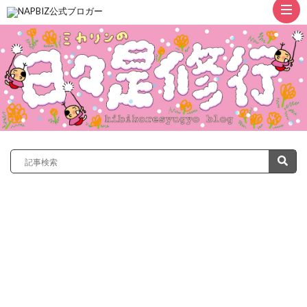
ト
ッ
プ