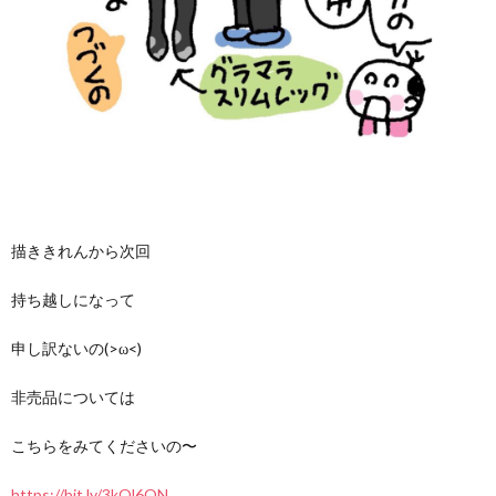
描ききれんから次回
持ち越しになって
申し訳ないの(>ω<)
非売品については
こちらをみてくださいの〜
https://bit.ly/3kQl6ON