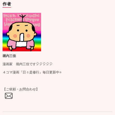
作者
堀内三佳
漫画家 堀内三佳です🎈🎈🎈🎈🎈
４コマ漫画『日々是修行』毎日更新中⭐️
【ご依頼・お問合わせ】