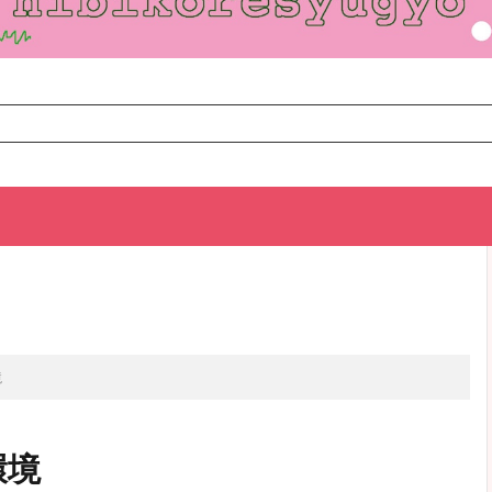
TOP
次のお話
境
環境