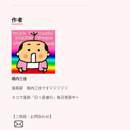
作者
堀内三佳
漫画家 堀内三佳です🎈🎈🎈🎈🎈
４コマ漫画『日々是修行』毎日更新中⭐️
【ご依頼・お問合わせ】