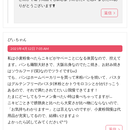
りがとうございます❣️
返信
ぴぃちゃん
2021年4月12日 7:05 AM
私は小麦粉食べたらニキビがヤベーことになる体質なので、控えて
ます。パンも麺類大好きで、大阪出身なのでたこ焼き、お好み焼き
はソウルフード(笑)なのでツライです(;ω;)
でも、パンはホームベーカリーを買って米粉パンを焼いて、パスタ
はグルテンフリーのパスタ(米粉とかトウモロコシとか)がけっこう
あるので、それで満たされてだいぶ我慢できてます！
たまにどーしてもラーメン食べたい時は食べちゃってますが…
ニキビごときで膀胱炎と比べたら大変さが比べ物にならないので、
「お気持ちわかりますー」とは言えないのですが、小麦粉我慢は代
用品が充実してるので、結構いけますよ☆
よかったら試してみてください(^^)
返信