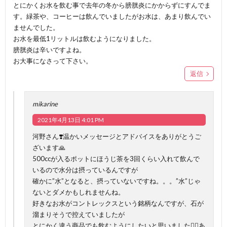
とにかくお水を飲む事で去年の冬から膀胱炎にかからずにすんでま
す。緑茶や、コーヒーは飲んでいましたがお水は、あまり飲んでい
ませんでした。
お水を最低1リットルは飲むようになりました。
膀胱炎は辛いですよね。
お大事になさって下さい。
返信
mikarine
2021年4月13日 4:01 PM
河野さん❣️温かいメッセージとアドバイスをありがとうご
ざいます🙏
500ccが入るポットにほうじ茶を3回くらい入れて飲んで
いるので水分は摂っているんですが
確かに”水”となると、摂っていないですね。。。”水”じゃ
ないとダメかもしれませんね。
好きなお水がコントレックスという銘柄なんですが、石が
溜まりそうで控えていましたが
とにかく違う商品でも飲むようにしたいと思いました🙇‍♀️あ