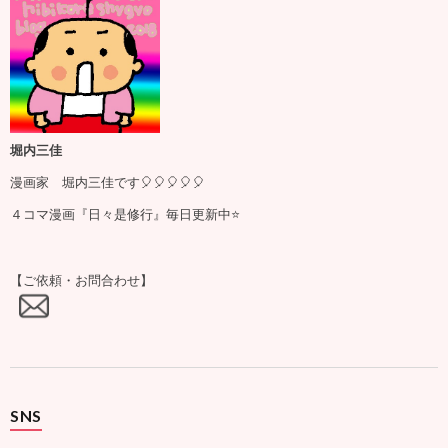
堀内三佳
漫画家 堀内三佳です🎈🎈🎈🎈🎈
４コマ漫画『日々是修行』毎日更新中⭐️
【ご依頼・お問合わせ】
SNS