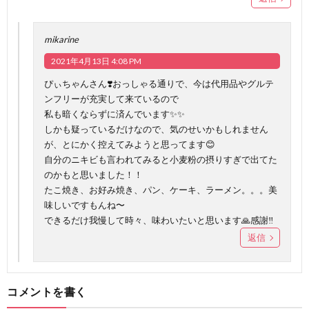
mikarine
2021年4月13日 4:08 PM
ぴぃちゃんさん❣️おっしゃる通りで、今は代用品やグルテ
ンフリーが充実して来ているので
私も暗くならずに済んでいます✨✨
しかも疑っているだけなので、気のせいかもしれません
が、とにかく控えてみようと思ってます😊
自分のニキビも言われてみると小麦粉の摂りすぎで出てた
のかもと思いました！！
たこ焼き、お好み焼き、パン、ケーキ、ラーメン。。。美
味しいですもんね〜
できるだけ我慢して時々、味わいたいと思います🙏感謝‼️
返信
コメントを書く