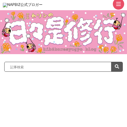
ト
ッ
プ