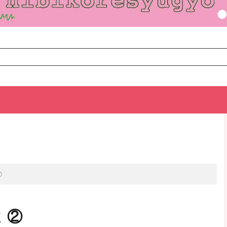
TOP
次のお話
②
 ②