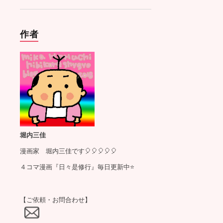
作者
堀内三佳
漫画家 堀内三佳です🎈🎈🎈🎈🎈
４コマ漫画『日々是修行』毎日更新中⭐️
【ご依頼・お問合わせ】