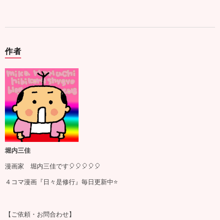
作者
堀内三佳
漫画家 堀内三佳です🎈🎈🎈🎈🎈
４コマ漫画『日々是修行』毎日更新中⭐️
【ご依頼・お問合わせ】