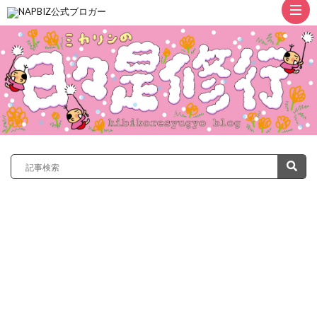
ト
ッ
プ