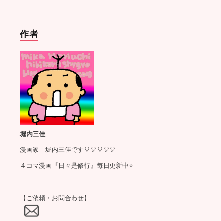
作者
堀内三佳
漫画家 堀内三佳です🎈🎈🎈🎈🎈
４コマ漫画『日々是修行』毎日更新中⭐️
【ご依頼・お問合わせ】