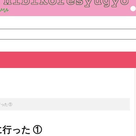
TOP
次のお話
った ①
行った ①