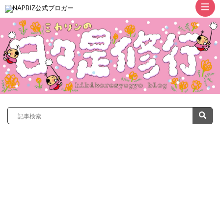
ト
ッ
プ