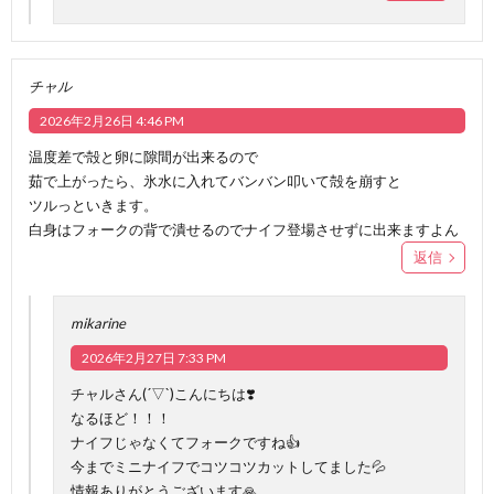
チャル
2026年2月26日 4:46 PM
温度差で殻と卵に隙間が出来るので
茹で上がったら、氷水に入れてバンバン叩いて殻を崩すと
ツルっといきます。
白身はフォークの背で潰せるのでナイフ登場させずに出来ますよん
返信
mikarine
2026年2月27日 7:33 PM
チャルさん(´▽`)こんにちは❣️
なるほど！！！
ナイフじゃなくてフォークですね👍
今までミニナイフでコツコツカットしてました💦
情報ありがとうございます🙏