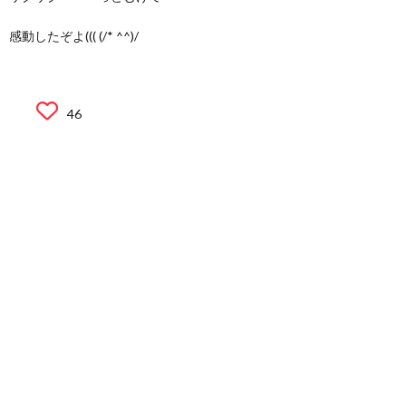
感動したぞよ((( (/* ^^)/
46