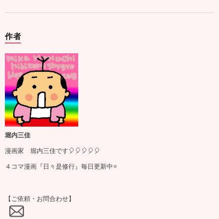
作者
堀内三佳
漫画家 堀内三佳です🎈🎈🎈🎈🎈
４コマ漫画『日々是修行』毎日更新中⭐️
【ご依頼・お問合わせ】