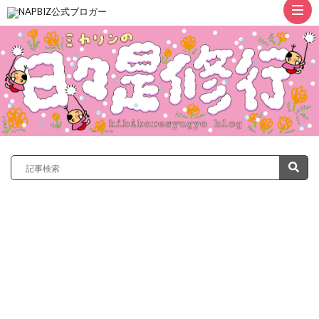
ト
ッ
プ