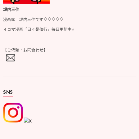
堀内三佳
漫画家 堀内三佳です🎈🎈🎈🎈🎈
４コマ漫画『日々是修行』毎日更新中⭐️
【ご依頼・お問合わせ】
SNS