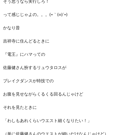
そう思うなら実行しろ！
って感じじゃよの。。。(=｀(∞)´=)
かなり昔
吉祥寺に住んどるときに
『電王』にハマっての
佐藤健さん扮するリュウタロスが
ブレイクダンスが特技での
お腹を見せながらくるくる回るんじゃけど
それを見たときに
「わしもあれくらいウエスト細くなりたい！」
（単に佐藤健さんのウエストが細いだけなんじゃけど）