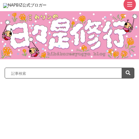
ト
ッ
プ