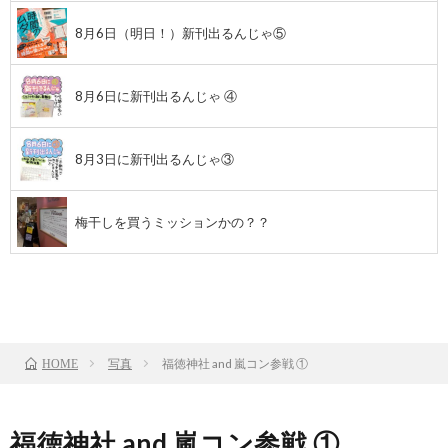
8月6日（明日！）新刊出るんじゃ⑤
8月6日に新刊出るんじゃ ④
8月3日に新刊出るんじゃ③
梅干しを買うミッションかの？？
前のお話
TOP
次のお話
写真
福徳神社 and 嵐コン参戦 ①
HOME
福徳神社 and 嵐コン参戦 ①