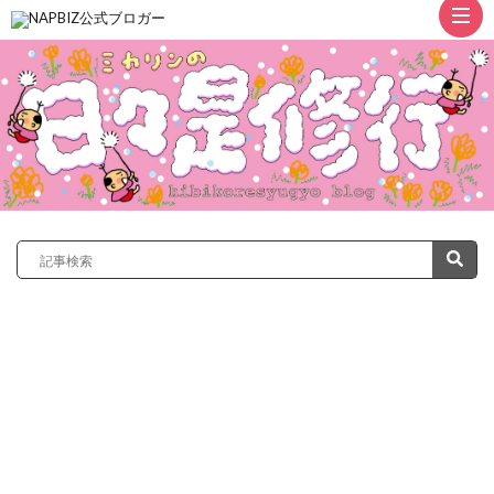
ト
ッ
プ