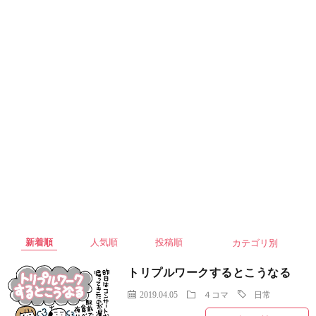
カテゴリ別
４コマ
写真
未分類
トリプルワークするとこうなる
2019.04.05
４コマ
日常