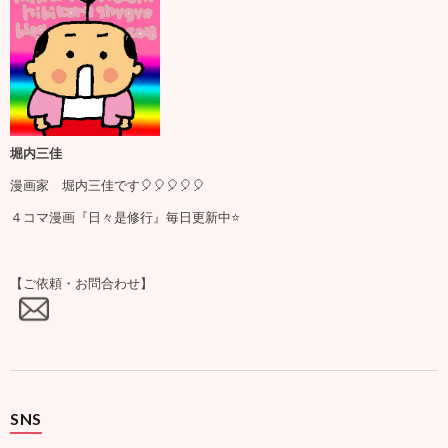
堀内三佳
漫画家 堀内三佳です🎈🎈🎈🎈🎈
４コマ漫画『日々是修行』毎日更新中⭐️
【ご依頼・お問合わせ】
SNS