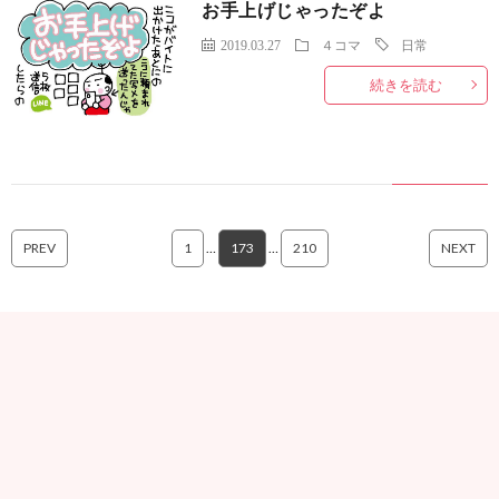
お手上げじゃったぞよ
2019.03.27
４コマ
日常
続きを読む
PREV
1
…
173
…
210
NEXT