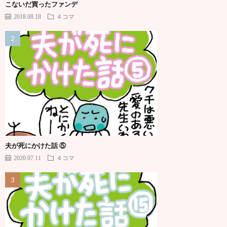
こないだ買ったファンデ
2018.08.18
４コマ
夫が死にかけた話 ⑤
2020.07.11
４コマ