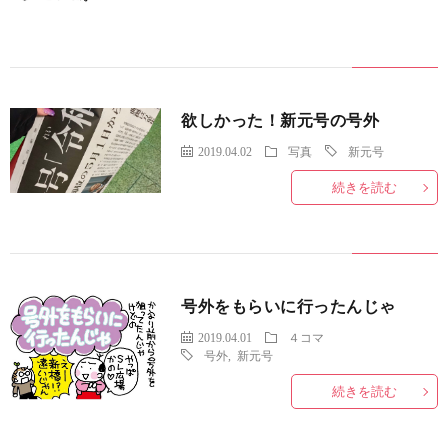
欲しかった！新元号の号外
2019.04.02
写真
新元号
続きを読む
号外をもらいに行ったんじゃ
2019.04.01
４コマ
号外
,
新元号
続きを読む