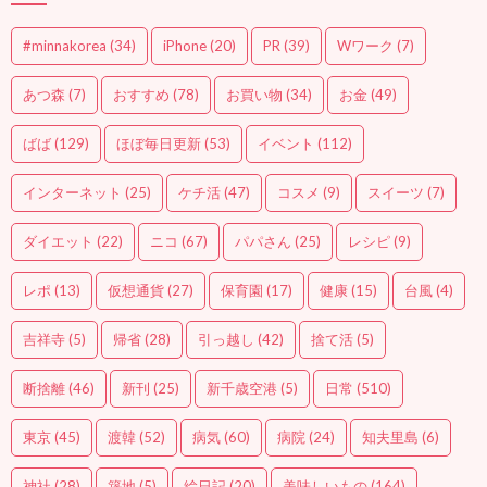
#minnakorea
(34)
iPhone
(20)
PR
(39)
Wワーク
(7)
あつ森
(7)
おすすめ
(78)
お買い物
(34)
お金
(49)
ばば
(129)
ほぼ毎日更新
(53)
イベント
(112)
インターネット
(25)
ケチ活
(47)
コスメ
(9)
スイーツ
(7)
ダイエット
(22)
ニコ
(67)
パパさん
(25)
レシピ
(9)
レポ
(13)
仮想通貨
(27)
保育園
(17)
健康
(15)
台風
(4)
吉祥寺
(5)
帰省
(28)
引っ越し
(42)
捨て活
(5)
断捨離
(46)
新刊
(25)
新千歳空港
(5)
日常
(510)
東京
(45)
渡韓
(52)
病気
(60)
病院
(24)
知夫里島
(6)
神社
(28)
築地
(5)
絵日記
(20)
美味しいもの
(164)