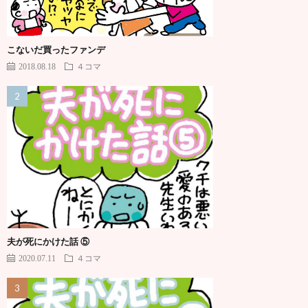
こないだ買ったファンデ
2018.08.18
４コマ
夫が死にかけた話 ⑤
2020.07.11
４コマ