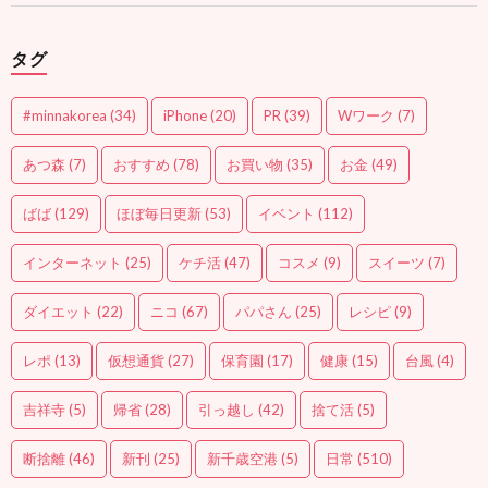
タグ
#minnakorea
(34)
iPhone
(20)
PR
(39)
Wワーク
(7)
あつ森
(7)
おすすめ
(78)
お買い物
(35)
お金
(49)
ばば
(129)
ほぼ毎日更新
(53)
イベント
(112)
インターネット
(25)
ケチ活
(47)
コスメ
(9)
スイーツ
(7)
ダイエット
(22)
ニコ
(67)
パパさん
(25)
レシピ
(9)
レポ
(13)
仮想通貨
(27)
保育園
(17)
健康
(15)
台風
(4)
吉祥寺
(5)
帰省
(28)
引っ越し
(42)
捨て活
(5)
断捨離
(46)
新刊
(25)
新千歳空港
(5)
日常
(510)