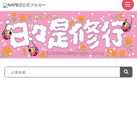
ト
ッ
プ