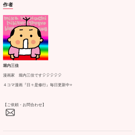
作者
堀内三佳
漫画家 堀内三佳です🎈🎈🎈🎈🎈
４コマ漫画『日々是修行』毎日更新中⭐️
【ご依頼・お問合わせ】