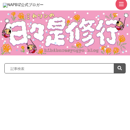
ト
ッ
プ