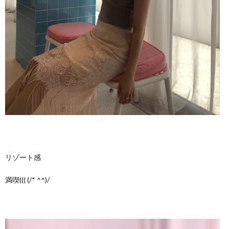
リゾート感
満喫((( (/* ^^)/