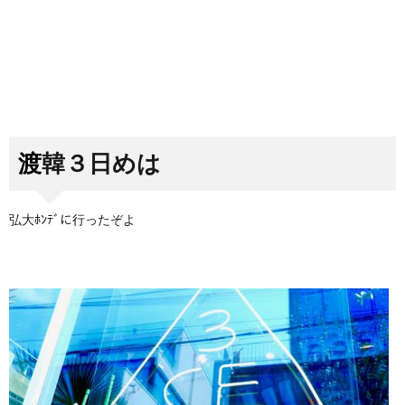
渡韓３日めは
弘大ﾎﾝﾃﾞに行ったぞよ