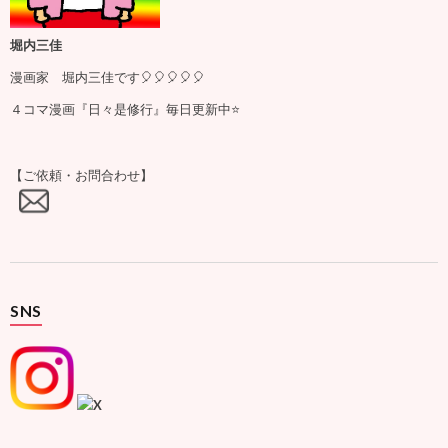
堀内三佳
漫画家 堀内三佳です🎈🎈🎈🎈🎈
４コマ漫画『日々是修行』毎日更新中⭐️
【ご依頼・お問合わせ】
SNS