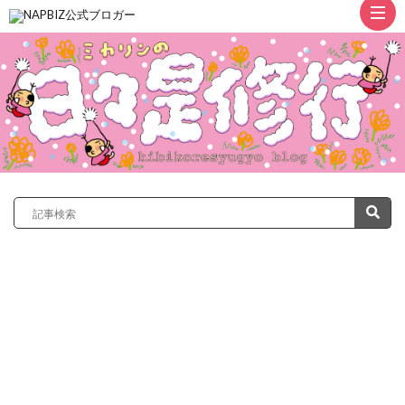
ト
ッ
プ