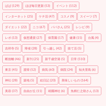
ばば
(129)
ほぼ毎日更新
(53)
イベント
(112)
インターネット
(25)
ケチ活
(47)
コスメ
(9)
スイーツ
(7)
ダイエット
(22)
ニコ
(67)
パパさん
(25)
レシピ
(9)
レポ
(13)
仮想通貨
(27)
保育園
(17)
健康
(15)
台風
(4)
吉祥寺
(5)
帰省
(28)
引っ越し
(42)
捨て活
(5)
断捨離
(46)
新刊
(25)
新千歳空港
(5)
日常
(510)
東京
(45)
渡韓
(52)
病気
(60)
病院
(24)
知夫里島
(6)
神社
(28)
築地
(5)
絵日記
(20)
美味しいもの
(164)
美容
(37)
自由が丘
(11)
靖國神社
(6)
魚柄仁之助さん
(13)