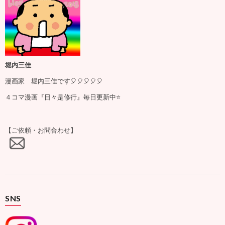
堀内三佳
漫画家 堀内三佳です🎈🎈🎈🎈🎈
４コマ漫画『日々是修行』毎日更新中⭐️
【ご依頼・お問合わせ】
SNS