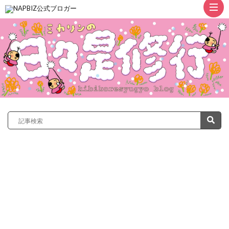
ト
ッ
プ