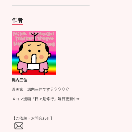
作者
堀内三佳
漫画家 堀内三佳です🎈🎈🎈🎈🎈
４コマ漫画『日々是修行』毎日更新中⭐️
【ご依頼・お問合わせ】