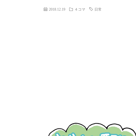
2018.12.19
４コマ
日常