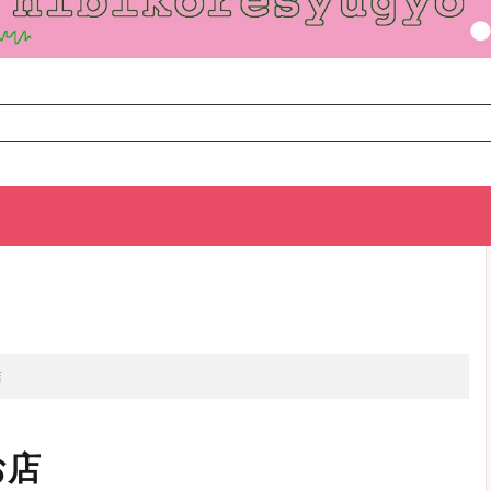
TOP
次のお話
店
お店