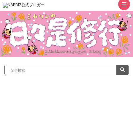
ト
ッ
プ