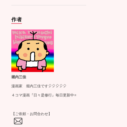
作者
堀内三佳
漫画家 堀内三佳です🎈🎈🎈🎈🎈
４コマ漫画『日々是修行』毎日更新中⭐️
【ご依頼・お問合わせ】