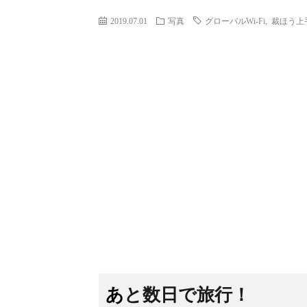
2019.07.01
写真
グローバルWi-Fi
,
裁ほう上
あと数日で旅行！