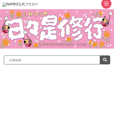
ト
ッ
プ