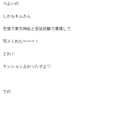
つよいの
しかもキムさん
空港で東方神起と至近距離で遭遇して
写メくれたーーー！
どわ！
テンション上がったぞよ♡
での