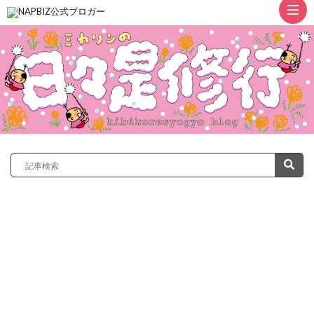
ト
ッ
プ