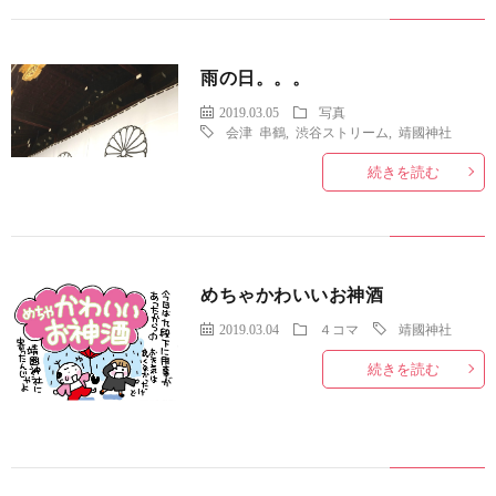
雨の日。。。
2019.03.05
写真
会津 串鶴
,
渋谷ストリーム
,
靖國神社
続きを読む
めちゃかわいいお神酒
2019.03.04
４コマ
靖國神社
続きを読む