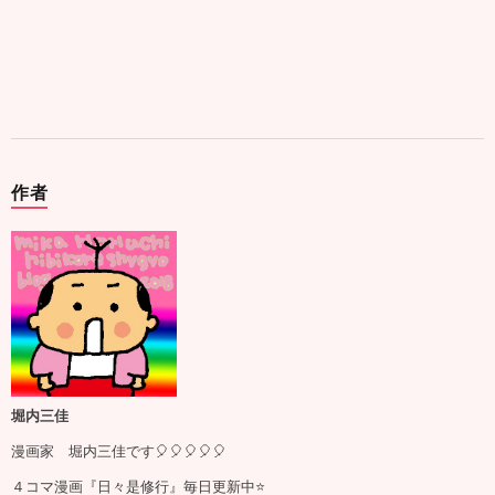
作者
堀内三佳
漫画家 堀内三佳です🎈🎈🎈🎈🎈
４コマ漫画『日々是修行』毎日更新中⭐️