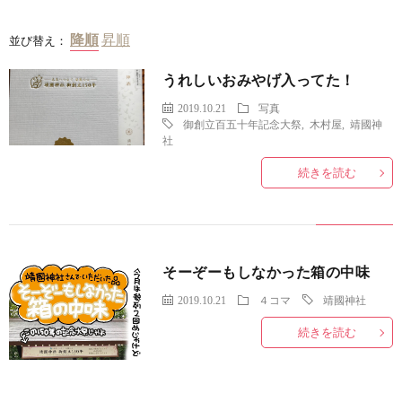
並び替え：
うれしいおみやげ入ってた！
2019.10.21
写真
御創立百五十年記念大祭
,
木村屋
,
靖國神
社
続きを読む
そーぞーもしなかった箱の中味
2019.10.21
４コマ
靖國神社
続きを読む