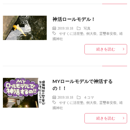
神活ロールモデル！
2019.10.18
写真
やすくに活世塾
,
例大祭
,
霊璽奉安祭
,
靖
國神社
続きを読む
MYロールモデルで神活する
の！！
2019.10.18
４コマ
やすくに活世塾
,
例大祭
,
霊璽奉安祭
,
靖
國神社
続きを読む