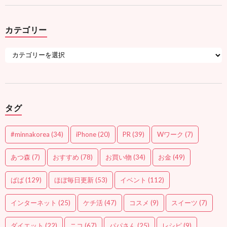
カテゴリー
タグ
#minnakorea
(34)
iPhone
(20)
PR
(39)
Wワーク
(7)
あつ森
(7)
おすすめ
(78)
お買い物
(34)
お金
(49)
ばば
(129)
ほぼ毎日更新
(53)
イベント
(112)
インターネット
(25)
ケチ活
(47)
コスメ
(9)
スイーツ
(7)
ダイエット
(22)
ニコ
(67)
パパさん
(25)
レシピ
(9)