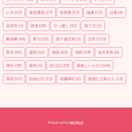
レポ
(13)
仮想通貨
(27)
保育園
(17)
健康
(15)
台風
(4)
吉祥寺
(5)
帰省
(28)
引っ越し
(42)
捨て活
(5)
断捨離
(46)
新刊
(25)
新千歳空港
(5)
日常
(510)
東京
(45)
渡韓
(52)
病気
(60)
病院
(24)
知夫里島
(6)
神社
(28)
築地
(5)
絵日記
(20)
美味しいもの
(164)
美容
(37)
自由が丘
(11)
靖國神社
(6)
魚柄仁之助さん
(13)
Powered by
NAPBIZ