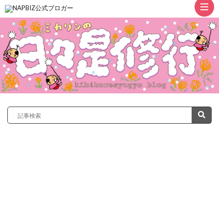
ト
ッ
プ