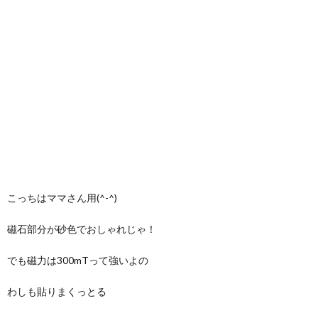
こっちはママさん用(^-^)
磁石部分が砂色でおしゃれじゃ！
でも磁力は300mTって強いよの
わしも貼りまくっとる