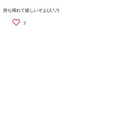
持ち帰れて嬉しいぞよ(人❛ᴗ❛)
7