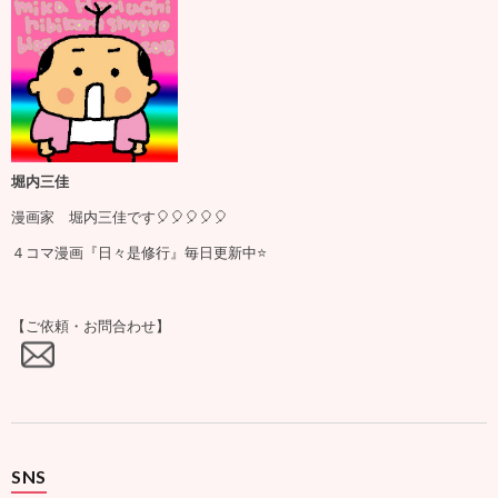
堀内三佳
漫画家 堀内三佳です🎈🎈🎈🎈🎈
４コマ漫画『日々是修行』毎日更新中⭐️
【ご依頼・お問合わせ】
SNS