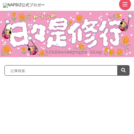
ト
ッ
プ