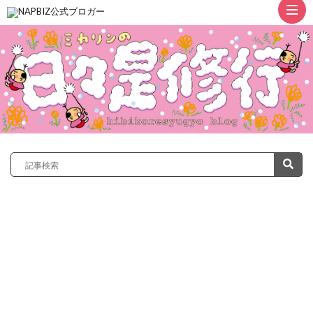
ト
ッ
プ