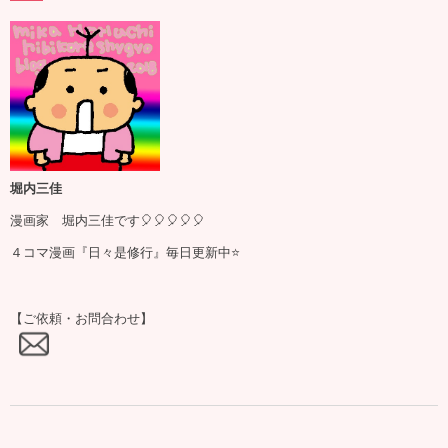
堀内三佳
漫画家 堀内三佳です🎈🎈🎈🎈🎈
４コマ漫画『日々是修行』毎日更新中⭐️
【ご依頼・お問合わせ】