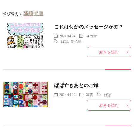
並び替え：
これは何かのメッセージかの？
2024.04.24
４コマ
ばば
,
断捨離
続きを読む
ばば亡きあとのご縁
2024.04.20
写真
ばば
続きを読む