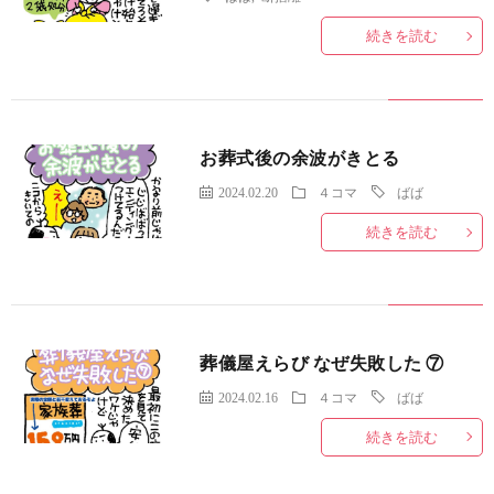
続きを読む
お葬式後の余波がきとる
2024.02.20
４コマ
ばば
続きを読む
葬儀屋えらび なぜ失敗した ⑦
2024.02.16
４コマ
ばば
続きを読む