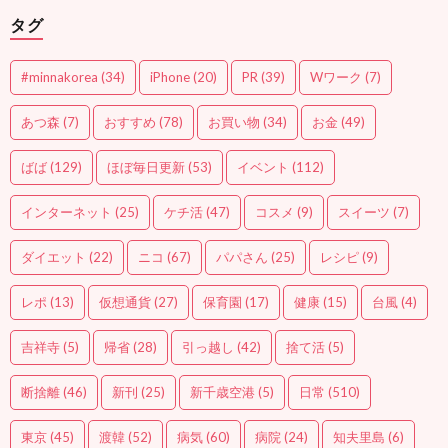
タグ
#minnakorea
(34)
iPhone
(20)
PR
(39)
Wワーク
(7)
あつ森
(7)
おすすめ
(78)
お買い物
(34)
お金
(49)
ばば
(129)
ほぼ毎日更新
(53)
イベント
(112)
インターネット
(25)
ケチ活
(47)
コスメ
(9)
スイーツ
(7)
ダイエット
(22)
ニコ
(67)
パパさん
(25)
レシピ
(9)
レポ
(13)
仮想通貨
(27)
保育園
(17)
健康
(15)
台風
(4)
吉祥寺
(5)
帰省
(28)
引っ越し
(42)
捨て活
(5)
断捨離
(46)
新刊
(25)
新千歳空港
(5)
日常
(510)
東京
(45)
渡韓
(52)
病気
(60)
病院
(24)
知夫里島
(6)