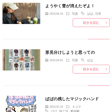
ようやく雪が消えたぞよ！
2024.04.16
写真
ばば
,
日常
続きを読む
形見分けしようと思っての
2024.04.05
写真
ばば
続きを読む
ばばの残したマジックハンド
2024.03.26
４コマ
ばば
,
捨て活
,
断捨離