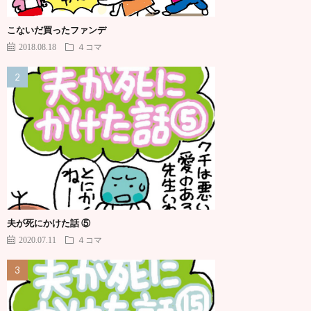
こないだ買ったファンデ
2018.08.18
４コマ
夫が死にかけた話 ⑤
2020.07.11
４コマ