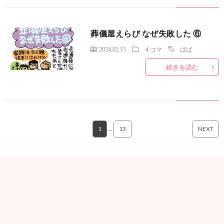
葬儀屋えらび なぜ失敗した ⑥
2024.02.15
４コマ
ばば
続きを読む
1
…
13
NEXT